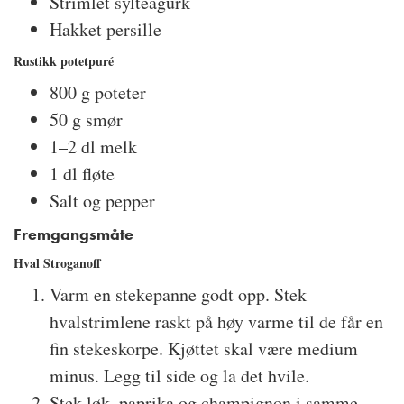
Strimlet sylteagurk
Hakket persille
Rustikk potetpuré
800 g poteter
50 g smør
1–2 dl melk
1 dl fløte
Salt og pepper
Fremgangsmåte
Hval Stroganoff
Varm en stekepanne godt opp. Stek
hvalstrimlene raskt på høy varme til de får en
fin stekeskorpe. Kjøttet skal være medium
minus. Legg til side og la det hvile.
Stek løk, paprika og champignon i samme