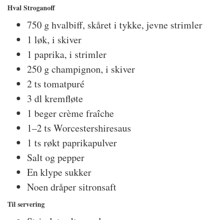
Hval Stroganoff
750 g hvalbiff, skåret i tykke, jevne strimler
1 løk, i skiver
1 paprika, i strimler
250 g champignon, i skiver
2 ts tomatpuré
3 dl kremfløte
1 beger crème fraîche
1–2 ts Worcestershiresaus
1 ts røkt paprikapulver
Salt og pepper
En klype sukker
Noen dråper sitronsaft
Til servering