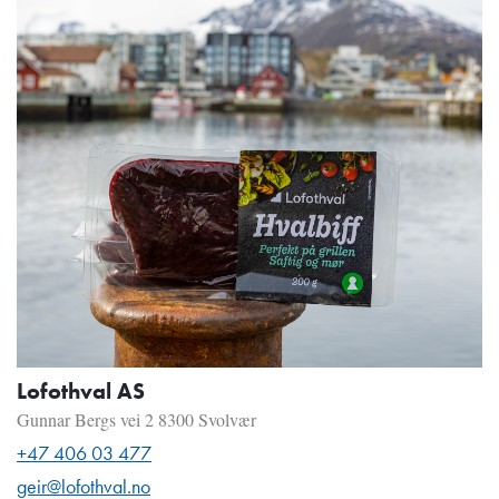
Lofothval AS
Gunnar Bergs vei 2 8300 Svolvær
+47 406 03 477
geir@lofothval.no