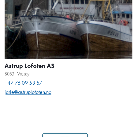
Astrup Lofoten AS
8063, Værøy
+47 76 09 53 57
jarle@astruplofoten.no