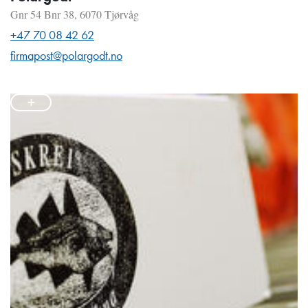
Gnr 54 Bnr 38, 6070 Tjørvåg
+47 70 08 42 62
firmapost@polargodt.no
+