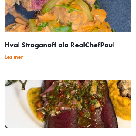
Hval Stroganoff ala RealChefPaul
Les mer