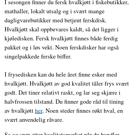
I sesongen finner du fersk hvalkjøtt i fiskebutikker,
mathaller, lokalt utsalg og i svært mange
dagligvarebutikker med betjent ferskdisk.
Hvalkjøtt skal oppbevares kaldt, så det ligger i
kjøledisken. Fersk hvalkjøtt finnes både ferdig
pakket og i løs vekt. Noen ferskdisker har også
singelpakkede ferske biffer.
I frysedisken kan du hele året finne esker med
hvalkjøtt. Hvalkjøtt av god kvalitet tåler frys svært
godt. Det tiner relativt raskt, og lar seg skjære i
halvfrossen tilstand. Du finner gode råd til tining
av hvalkjøtt
her
. Noen steder finnes røkt hval, en
svært anvendelig råvare.
Se og spør etter kvalitetsmerket når du handler