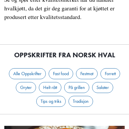
hvalkjøtt, da det gir deg garanti for at kjøttet er
produsert etter kvalitetsstandard.
OPPSKRIFTER FRA NORSK HVAL
Alle Oppskrifter
Fast food
Festmat
Forrett
Gryter
Helt rått
På grillen
Salater
Tips og triks
Tradisjon