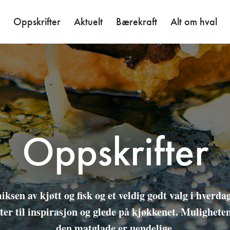
Oppskrifter
Aktuelt
Bærekraft
Alt om hval
Oppskrifter
ksen av kjøtt og fisk og et veldig godt valg i hverda
ter til inspirasjon og glede på kjøkkenet. Mulighete
den matglade er uendelige.