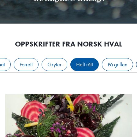
OPPSKRIFTER FRA NORSK HVAL
mat
Forrett
Gryter
Helt rått
På grillen