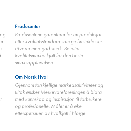
Produsenter
 og
Produsentene garanterer for en produksjon
er
etter kvalitetsstandard som gir førsteklasses
n
råvarer med god smak. Se etter
d
kvalitetsmerket kjøtt for den beste
smaksopplevelsen.
Om Norsk Hval
Gjennom forskjellige markedsaktiviteter og
tiltak ønsker Merkevareforeningen å bidra
t
med kunnskap og inspirasjon til forbrukere
og profesjonelle. Målet er å øke
etterspørselen av hvalkjøtt i Norge.