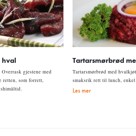
 hval
Tartarsmørbrød me
. Overrask gjestene med
Tartarsmørbrød med hvalkjøtt
retten, som forrett,
smaksrik rett til lunch, enke
ushimåltid.
Les mer