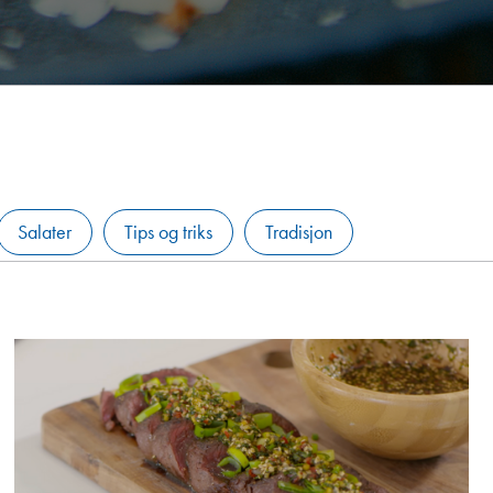
Salater
Tips og triks
Tradisjon