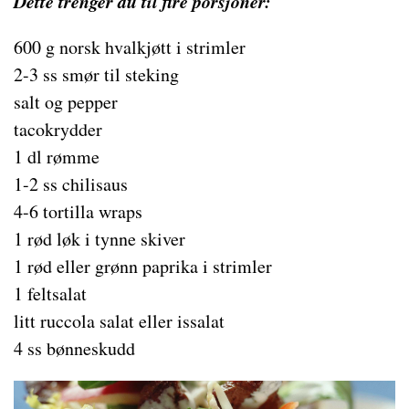
Dette trenger du til fire porsjoner:
600 g norsk hvalkjøtt i strimler
2-3 ss smør til steking
salt og pepper
tacokrydder
1 dl rømme
1-2 ss chilisaus
4-6 tortilla wraps
1 rød løk i tynne skiver
1 rød eller grønn paprika i strimler
1 feltsalat
litt ruccola salat eller issalat
4 ss bønneskudd