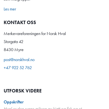
Les mer
KONTAKT OSS
Merkevareforeningen for Norsk Hval
Storgata 42
8430 Myre
post@norskhval.no
+47 922 52 762
UTFORSK VIDERE
Oppskrifter
Hval er den sunne miksen av kjøtt og fisk og et