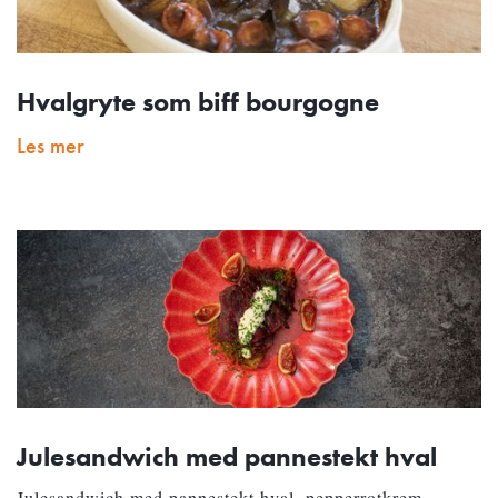
Hvalgryte som biff bourgogne
Les mer
Julesandwich med pannestekt hval
Julesandwich med pannestekt hval, pepperrotkrem,