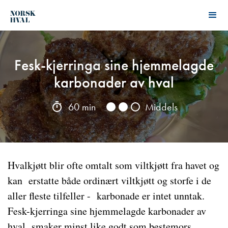
Fesk-kjerringa sine hjemmelagde
karbonader av hval
60 min
Middels
Hvalkjøtt blir ofte omtalt som viltkjøtt fra havet og
kan erstatte både ordinært viltkjøtt og storfe i de
aller fleste tilfeller - karbonade er intet unntak.
Fesk-kjerringa sine hjemmelagde karbonader av
hval smaker minst like godt som bestemors