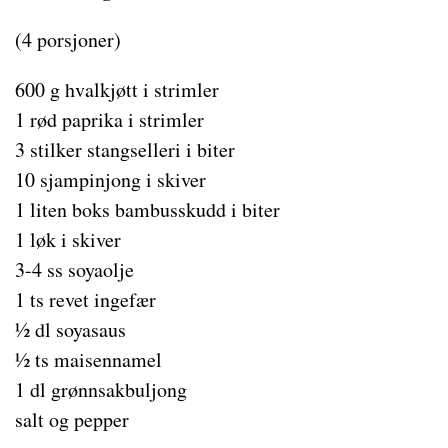
(4 porsjoner)
600 g hvalkjøtt i strimler
1 rød paprika i strimler
3 stilker stangselleri i biter
10 sjampinjong i skiver
1 liten boks bambusskudd i biter
1 løk i skiver
3-4 ss soyaolje
1 ts revet ingefær
½ dl soyasaus
½ ts maisennamel
1 dl grønnsakbuljong
salt og pepper