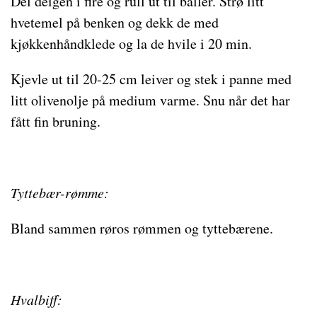
Del deigen i fire og rull ut til baller. Strø litt
hvetemel på benken og dekk de med
kjøkkenhåndklede og la de hvile i 20 min.
Kjevle ut til 20-25 cm leiver og stek i panne med
litt olivenolje på medium varme. Snu når det har
fått fin bruning.
Tyttebær-rømme:
Bland sammen røros rømmen og tyttebærene.
Hvalbiff: