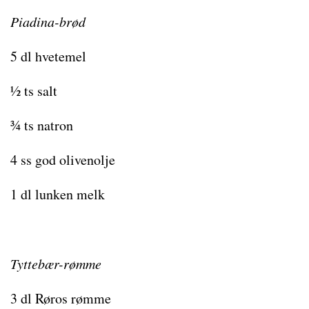
Piadina-brød
5 dl hvetemel
½ ts salt
¾ ts natron
4 ss god olivenolje
1 dl lunken melk
Tyttebær-rømme
3 dl Røros rømme