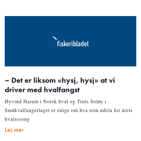
– Det er liksom «hysj, hysj» at vi
driver med hvalfangst
Øyvind Haram i Norsk hval og Truls Soløy i
Småkvalfangerlaget er enige om hva som ødela for årets
hvalsesong.
Les mer