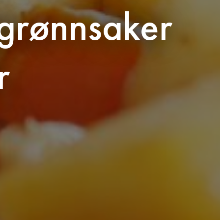
tgrønnsaker
r