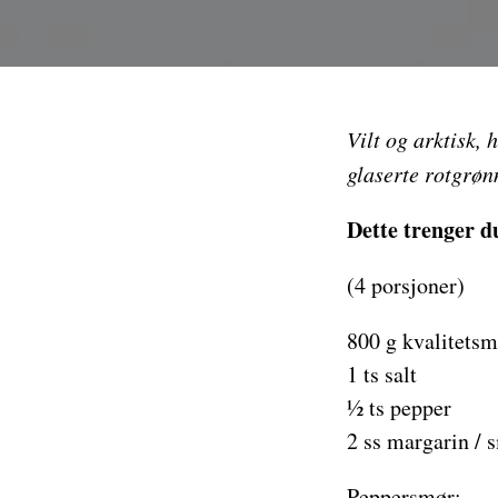
Vilt og arktisk, 
glaserte rotgrønn
Dette trenger d
(4 porsjoner)
800 g kvalitetsm
1 ts salt
½ ts pepper
2 ss margarin / s
Peppersmør: