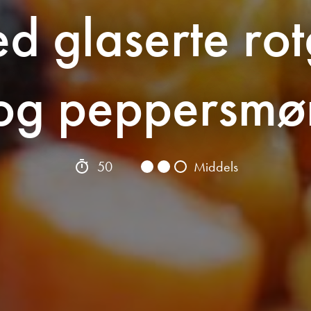
ed glaserte ro
og peppersmø
50
Middels