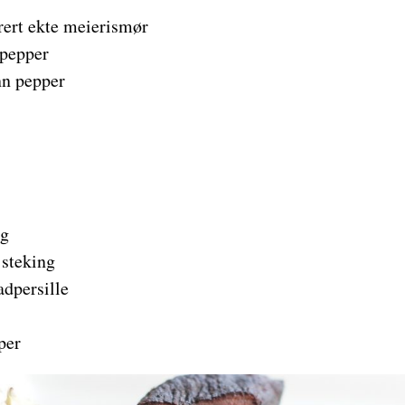
ert ekte meierismør
épepper
nn pepper
ng
 steking
adpersille
per