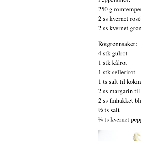
250 g romtemper
2 ss kvernet ros
2 ss kvernet grø
Rotgrønnsaker:
4 stk gulrot
1 stk kålrot
1 stk sellerirot
1 ts salt til koki
2 ss margarin til
2 ss finhakket bl
½ ts salt
¼ ts kvernet pep